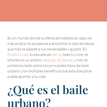
En un mundo donde la oferta de hobbies es cada vez
más amplia, te ayudamos a encontrar el tipo de danza
que más se adapte a tus necesidades y gustos. En
Escénica Lab
, tu escuela de
danza
, teatro y cine, te
ofrecemos un amplio
catálogo de danzas
, y hoy te
contamos todo sobre los principales tipos de baile
urbano y los múltiples beneficios que esta disciplina
puede aportar a tu vida.
¿Qué es el baile
urbano?