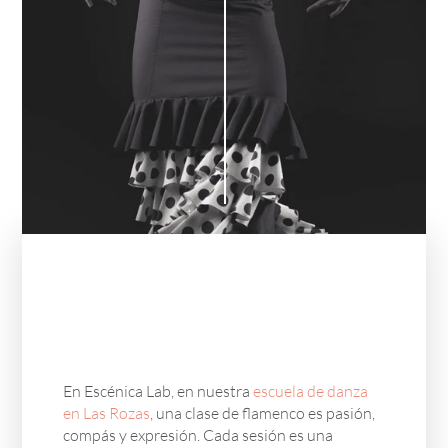
En Escénica Lab, en nuestra
escuela de danza
en Las Rozas
, una clase de flamenco es pasión,
compás y expresión. Cada sesión es una