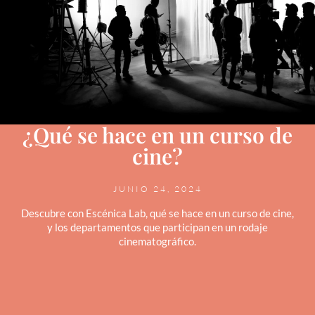
¿Qué se hace en un curso de
cine?
JUNIO 24, 2024
Descubre con Escénica Lab, qué se hace en un curso de cine,
y los departamentos que participan en un rodaje
cinematográfico.