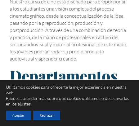
Nuestro curso de cine está diseñado para proporcionar
a los estudiantes una visión completa del proceso
cinematográfico, desde la conceptualización de la idea,
pasando por la preproducción, producción y
postproducción. A través de una combinación de teoría
y práctica, de la mano de profesionales en activo del
sector audiovisual y material profesional; de este modo,
los jóvenes podrán rodar su propio producto
audiovisual y aprender creando.
Departamentos
que intervienen
Utilizamos cookies para ofrecerte la mejor experiencia en nuestra
web.
Puedes aprender más sobre qué cookies utilizamos o desactivarlas
en un curso de
en los
ajustes
.
Aceptar
Rechazar
cine