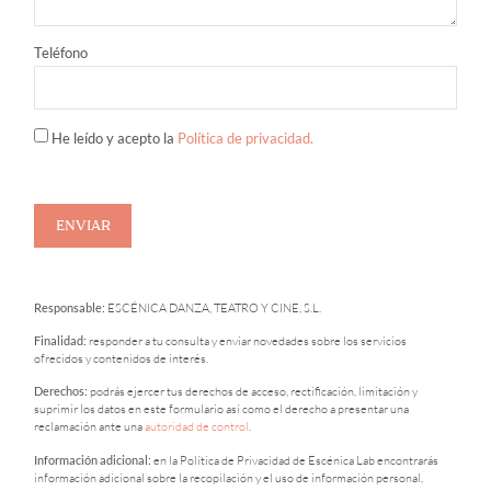
Teléfono
He leído y acepto la
Política de privacidad.
ENVIAR
Responsable:
ESCÉNICA DANZA, TEATRO Y CINE, S.L.
Finalidad:
responder a tu consulta y enviar novedades sobre los servicios
ofrecidos y contenidos de interés.
Derechos:
podrás ejercer tus derechos de acceso, rectificación, limitación y
suprimir los datos en este formulario así como el derecho a presentar una
reclamación ante una
autoridad de control
.
Información adicional:
en la Política de Privacidad de Escénica Lab encontrarás
información adicional sobre la recopilación y el uso de información personal,